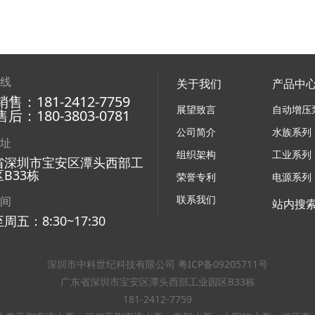
热线
关于我们
产品中
售：181-2412-7759
展望致言
自动增压
后：180-3803-0781
公司简介
水族系列
地址
组织架构
工业系列
省深圳市宝安区潭头西部工
B33栋
荣誉专利
电源系列
联系我们
时间
站内搜
周五：8:30~17:30
深圳市中科世纪科技有限公司 粤ICP备09205711号
广东省深圳市宝安区潭头西部工业园区B33栋
181-2412-7759