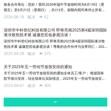
致各合作单位：您好！我司2026年端午节放假时间为6月19日（星
期五）至6月21日（星期日），共计3天。假期内我司将停止所有生
产作业及物流发货服务，所有待交付订单将顺延至6月22日（星期
2026-06-18
戴冰
62
一）复工后第一时间按序处理。优先排产、优先发出。为避免影响
双方合作进度，请贵单位如有紧急订单需求，务必在6月18日17:00
深圳市中科世纪科技有限公司 即将亮相2025第4届深圳国际
前与我司对接专员确认，为您提前安排处理。假期期间对接专员将
液冷散热技术展 诚邀您莅临参观洽谈！
保持通讯在线，如有任何问题可随时
深圳市中科世纪科技有限公司 即将亮相2025第4届深圳国际液冷散
热技术展 诚邀您莅临参观洽谈！尊敬的合作伙伴与业界同仁：‌2025
第4届深圳国际液冷散热技术展‌ 即将于 ‌6月4日-6日‌ 在深圳国际会展
2025-04-28
戴冰
375
中心（宝安新馆）盛大启幕！‌深圳市中科世纪科技有限公司‌（展位
号：13G65）将携主力产品亮相第4届深圳国际液冷散热技术展，欢
关于2025年五一劳动节放假安排的通知
迎您莅临现场参观交流，共探液冷散热技术创新未来！‌我们的亮
关于2025年五一劳动节放假安排的通知全体员工/客户： 根据国务
点：‌✅
院节假日安排，结合我单位实际情况，2025年五一劳动节放假安排
如下：一、放假时间 5月1日（星期四）至5月5日（星期一）放假调
2025-04-01
戴冰
405
休，共5天。4月27日（星期日）正常上班。 二、相关要求 1. 各部
门须在4月30日前完成安全检查，落实防火防盗措施； 2. 值班人员
需按时到岗，做好值班记录，遇突发事件立即上报； 3.