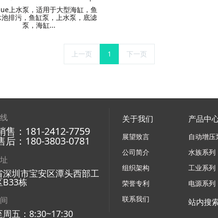
lue上水泵，适用于大型海缸，鱼
泳池排污，鱼缸泵，上水泵，底滤
泵，海缸...
上一页
1
下一页
热线
关于我们
产品中
售：181-2412-7759
展望致言
自动增压
后：180-3803-0781
公司简介
水族系列
地址
组织架构
工业系列
省深圳市宝安区潭头西部工
B33栋
荣誉专利
电源系列
联系我们
时间
站内搜
周五：8:30~17:30