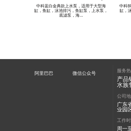
中科蓝白金典款上水泵，适用于大型海
中科B
缸，鱼缸，泳池排污，鱼缸泵，上水泵，
缸，
底滤泵，海...
服务
阿里巴巴
微信公众号
产品销
水族售
公司
广东
业园区
工作
周一至