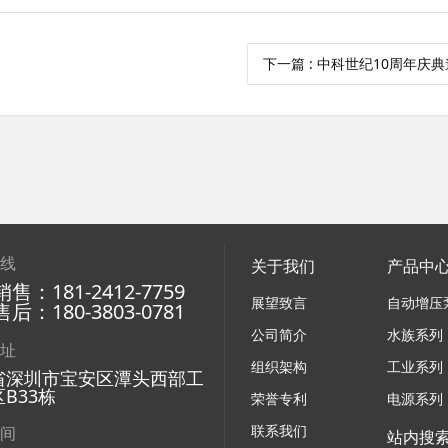
下一篇
: 中科世纪10周年庆
热线
关于我们
产品中
售：181-2412-7759
展望致言
自动增压
后：180-3803-0781
公司简介
水族系列
地址
组织架构
工业系列
省深圳市宝安区潭头西部工
B33栋
荣誉专利
电源系列
联系我们
时间
站内搜