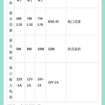
W）
W）
W）
率
最
大
600
700
750
敞口流量
850L/H
流
L/H
L/H
L/H
量
最
大
5M
8M
10M
12M
静态扬程
扬
程
最
小
输
12V
12V-
24V-
24V-2A
入
-1A
2A
2A
电
源