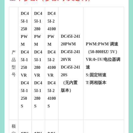
DC4
DC4
DC4
5I-1
5I-1
5I-2
250
280
4100
DC45I-241
PW
PW
PW
20PWM
PWM:PWM 调速
M
M
M
产
DC45I-241
（50-800HZ/ 5V）
DC4
DC4
DC4
品
20VR
VR:0~5V/电位器调
5I-1
5I-1
5I-2
型
DC45I-241
速
250
280
4100
号
20S
S:固定转速
VR
VR
VR
（无内置
T:两相版本
DC4
DC4
DC4
版本）
5I-1
5I-1
5I-2
250
280
4100
S
S
S
额