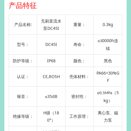
产品特征
无刷直流水
产品名称:
重量：
0.3kg
泵
DC45I
≥
0000h连
3
型号：
DC45I
寿命：
续
防护等级：
IP68
颜色：
黑色
PA66+30%G
认证：
CE,ROSH
壳体材料：
F
≥
（5
0.5MPa
噪音：
≤35dB
密封性：
kg）
H级（18
离心泵、磁
绝缘等级：
工作原理：
0°）
力泵