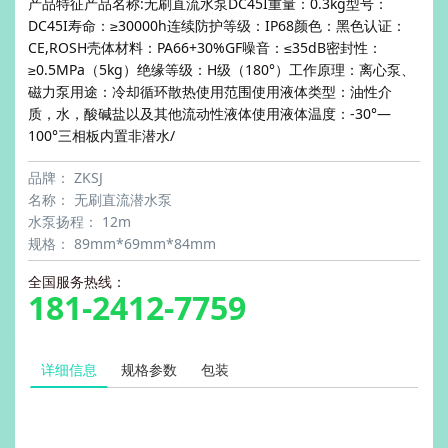
产品特征产品名称:无刷直流水泵DC45I重量：0.3kg型号：
DC45I寿命：≥30000h连续防护等级：IP68颜色：黑色认证：
CE,ROSH壳体材料：PA66+30%GF噪音：≤35dB密封性：
≥0.5MPa（5kg）绝缘等级：H级（180°）工作原理：离心泵、
磁力泵用途：冷却循环散热使用范围使用液体类型：油性介
质，水，酸碱盐以及其他流动性液体使用液体温度：-30°—
100°三相板内置非潜水/
品牌：
ZKSJ
名称：
无刷直流潜水泵
水泵扬程：
12m
规格：
89mm*69mm*84mm
全国服务热线：
181-2412-7759
详细信息
规格参数
包装