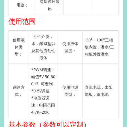
冷却
循环散
用途：
热
使用范围
油性介质，
使用液
-30°—100°三相
水，酸碱盐以
使用液体
体类
板内置非潜水/三
及其他流动性
温度：
型：
相板外置潜水
液体
*PWM调速：
幅值5V 50-80
0HZ 可定制
调速方
使用电源
直流电源，太阳
*0-5V调速
式：
类型：
能板，蓄电池
*电位器调
速：电阻范围
4.7K~20K
基本参数（参数可以定制）