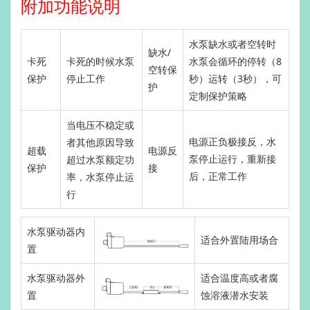
附加功能说明
水泵缺水或者空转时
缺水/
卡死
卡死的时候水泵
水泵会循环的停转（
8
空转保
保护
停止工作
秒）运转（
3
秒），可
护
定制保护策略
当电压不稳定或
电源正负极接反，水
者其他原因导致
超载
电源反
泵停止运行，重新接
超过水泵额定功
保护
接
后，正常工
率，水泵停止运
作
行
水泵驱动器内
适合外置陆用场合
置
水泵驱动器外
适合温度高或者腐
置
蚀溶液潜水安装