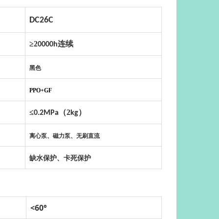
DC26C
≥2
连续
0000h
黑色
PPO+GF
≤
（2
）
0.2MPa
kg
离心泵、磁力泵、无刷直流
缺水保护、卡死保护
<60°