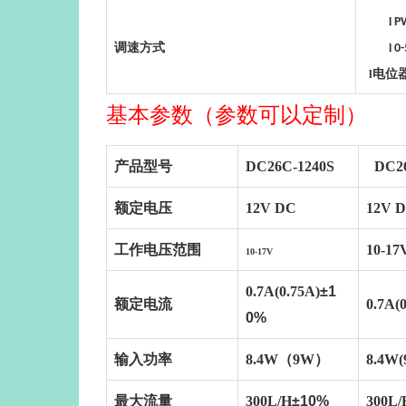
l
P
调速方式
l
0-
l
电位
基本参数（参数可以定制）
产品型号
DC26C-1240S
DC2
额定电压
12V DC
12V 
工作电压范围
10-17
10-17V
0.7A(0.75A)
±1
额定电流
0.7A(
0%
输入功率
8.4W（9W）
8.4W(
最大流量
300L/H
±10%
300L/