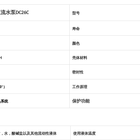
直流水泵
DC26C
型号
寿命
颜色
H
壳体材料
密封性
0°）
工作原理
保护功能
热系统
质，水，酸碱盐以及其他流动性液体
使用液体温度