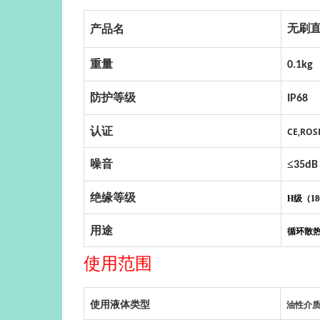
无刷
产品名
重量
0.1kg
防护等级
IP68
认证
CE,ROS
噪音
≤
35dB
绝缘等级
H级（18
用途
循环散
使用范围
使用液体类型
油性介