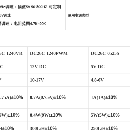
调速：幅值
可定制
WM
5V 50-800HZ
5V
调速
使用电源类型
器调速：电阻范围
4.7K~20K
6C-1240VR
DC26C-1240PWM
DC26C-0525S
DC
12V DC
5V DC
V
10-17V
4.8-6V
0.75A)
±10%
0.7A(0.75A)
±10%
1A(1A)
±10%
9W)
±10%
8.4W(9W)
±10%
5W(5W)
±10%
H
±10%
300L/H
±10%
250L/H
±10%