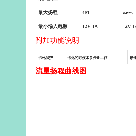
最大扬程
4M
4M
±7%
最小输入电源
12V-1A
12V-1
附加功能说明
卡死保护
卡死的时候水泵停止工作
缺
流量扬程曲线图