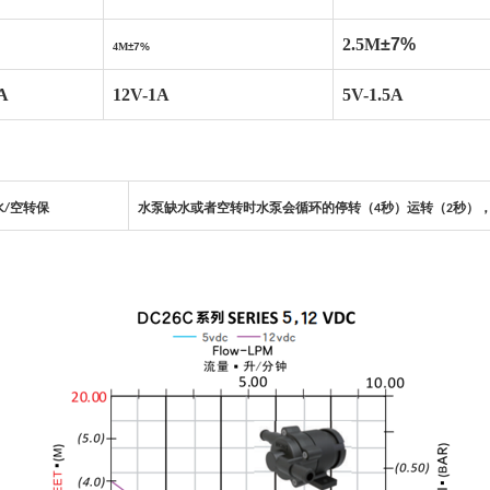
2.5M
±7%
4M
±7%
A
12V-1A
5V-1.5A
水
空转保
水泵缺水或者空转时水泵会循环的停转（
秒
）
运转（
秒）
/
4
2